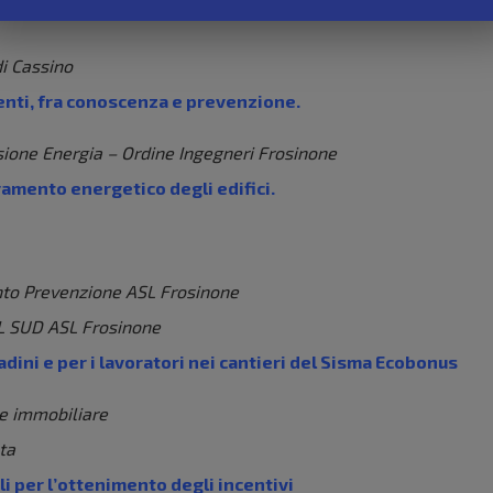
di Cassino
tenti, fra conoscenza e prevenzione.
ione Energia – Ordine Ingegneri Frosinone
ramento energetico degli edifici.
nto Prevenzione ASL Frosinone
L SUD ASL Frosinone
dini e per i lavoratori nei cantieri del Sisma Ecobonus
ne immobiliare
ta
 per l’ottenimento degli incentivi