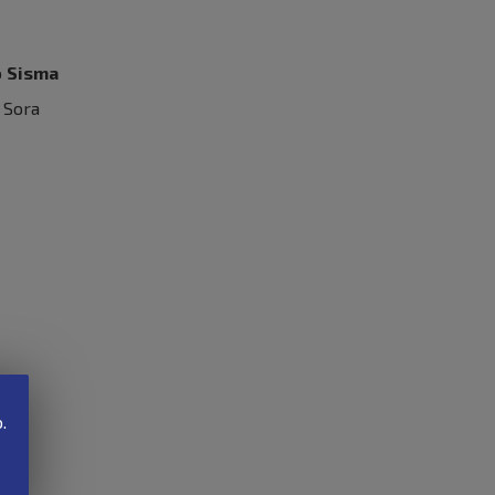
o
Sisma
a Sora
.