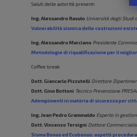
Saluti delle autorità presenti
Ing. Alessandro Rasulo
Università degli Studi 
Vulnerabilità sismica delle costruzioni esis
Ing. Alessandro Marciano
Presidente Commiss
Metodologie di riqualificazione per il miglio
Coffee break
Dott. Giancarlo Pizzutelli
Direttore Dipartime
Dott. Gino Bottoni
Tecnico Prevenzione PRESA
Adempimenti in materia di sicurezza per citta
Ing. Jean Pedro Grammaldo
Esperto in gestio
Dott. Vincenzo Tersigni
Dottore Commercialis
Sisma Bonus ed Ecobonus: aspetti procedurali